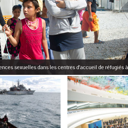
olences sexuelles dans les centres d'accueil de réfugiés
rants sur les îles grecques est source de violences et de harcèlement se