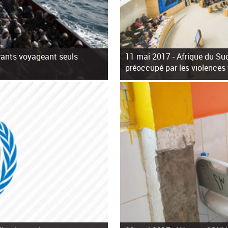
rants voyageant seuls
11 mai 2017 -
Afrique du Sud
préoccupé par les violences 