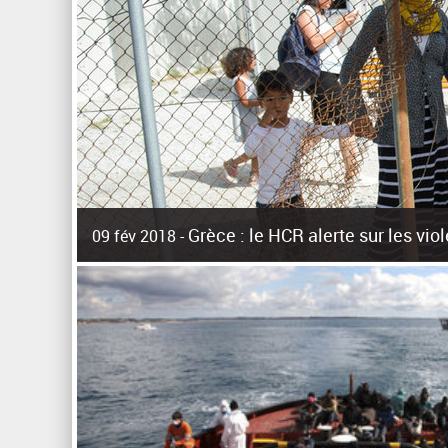
Grèce : le HCR alerte sur les vi
09 fév 2018 -
La surpopulation des centres d'accueil de réfugiés et mig
Unies pour