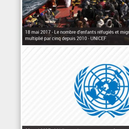
18 mai 2017 -
Le nombre d'enfants réfugiés et mig
multiplié par cinq depuis 2010 - UNICEF
P
a
g
e
s