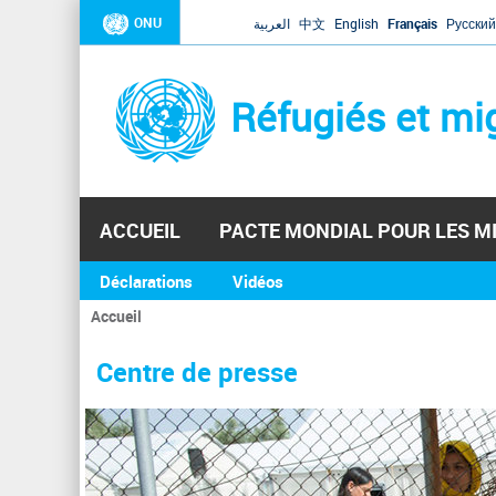
ONU
العربية
中文
English
Français
Русский
Réfugiés et mi
ACCUEIL
PACTE MONDIAL POUR LES M
Déclarations
Vidéos
Accueil
Vous
êtes
Centre de presse
ici