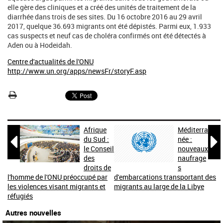
elle gère des cliniques et a créé des unités de traitement de la
diarrhée dans trois de ses sites. Du 16 octobre 2016 au 29 avril
2017, quelque 36.693 migrants ont été dépistés. Parmi eux, 1.933
cas suspects et neuf cas de choléra confirmés ont été détectés à
Aden ou à Hodeidah.
Centre d'actualités de l'ONU
http://www.un.org/apps/newsFr/storyF.asp
Afrique
Méditerra


du Sud :
née :
le Conseil
nouveaux
des
naufrage
droits de
s
l'homme de l'ONU préoccupé par
d'embarcations transportant des
les violences visant migrants et
migrants au large de la Libye
réfugiés
Autres nouvelles