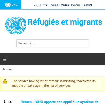
Jump to navigation
ONU
العربية
中文
English
Français
Русский
Español
Réfugiés et migrants
R
F
e
o
c
r
h
e
m
r

u
c
l
h
Accueil
a
e
Vous
r
i
êtes
r
The service having id "printmail" is missing, reactivate its
ici
Message
e
module or save again the list of services.
d
d'avertissement
e
r
e
9 mai
Yémen : l'ONU apporte son appui à un système de