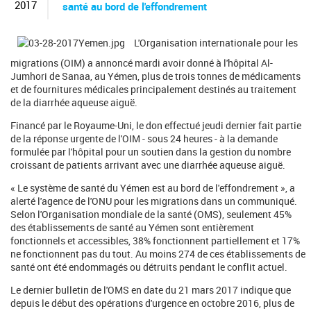
c
2017
santé au bord de l'effondrement
h
e
r
L'Organisation internationale pour les
c
migrations (OIM) a annoncé mardi avoir donné à l'hôpital Al-
h
Jumhori de Sanaa, au Yémen, plus de trois tonnes de médicaments
e
et de fournitures médicales principalement destinés au traitement
de la diarrhée aqueuse aiguë.
Financé par le Royaume-Uni, le don effectué jeudi dernier fait partie
de la réponse urgente de l'OIM - sous 24 heures - à la demande
formulée par l'hôpital pour un soutien dans la gestion du nombre
croissant de patients arrivant avec une diarrhée aqueuse aiguë.
« Le système de santé du Yémen est au bord de l'effondrement », a
alerté l'agence de l'ONU pour les migrations dans un communiqué.
Selon l'Organisation mondiale de la santé (OMS), seulement 45%
des établissements de santé au Yémen sont entièrement
fonctionnels et accessibles, 38% fonctionnent partiellement et 17%
ne fonctionnent pas du tout. Au moins 274 de ces établissements de
santé ont été endommagés ou détruits pendant le conflit actuel.
Le dernier bulletin de l'OMS en date du 21 mars 2017 indique que
depuis le début des opérations d'urgence en octobre 2016, plus de