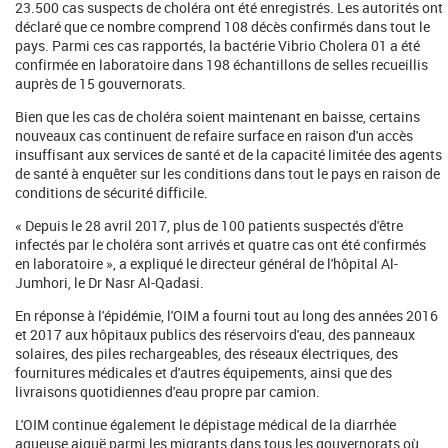
23.500 cas suspects de choléra ont été enregistrés. Les autorités ont
déclaré que ce nombre comprend 108 décès confirmés dans tout le
pays. Parmi ces cas rapportés, la bactérie Vibrio Cholera 01 a été
confirmée en laboratoire dans 198 échantillons de selles recueillis
auprès de 15 gouvernorats.
Bien que les cas de choléra soient maintenant en baisse, certains
nouveaux cas continuent de refaire surface en raison d'un accès
insuffisant aux services de santé et de la capacité limitée des agents
de santé à enquêter sur les conditions dans tout le pays en raison de
conditions de sécurité difficile.
« Depuis le 28 avril 2017, plus de 100 patients suspectés d'être
infectés par le choléra sont arrivés et quatre cas ont été confirmés
en laboratoire », a expliqué le directeur général de l'hôpital Al-
Jumhori, le Dr Nasr Al-Qadasi.
En réponse à l'épidémie, l'OIM a fourni tout au long des années 2016
et 2017 aux hôpitaux publics des réservoirs d'eau, des panneaux
solaires, des piles rechargeables, des réseaux électriques, des
fournitures médicales et d'autres équipements, ainsi que des
livraisons quotidiennes d'eau propre par camion.
L'OIM continue également le dépistage médical de la diarrhée
aqueuse aiguë parmi les migrants dans tous les gouvernorats où