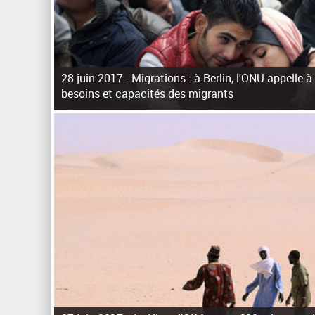
28 juin 2017 -
Migrations : à Berlin, l'ONU appelle à
besoins et capacités des migrants
P
a
g
e
s