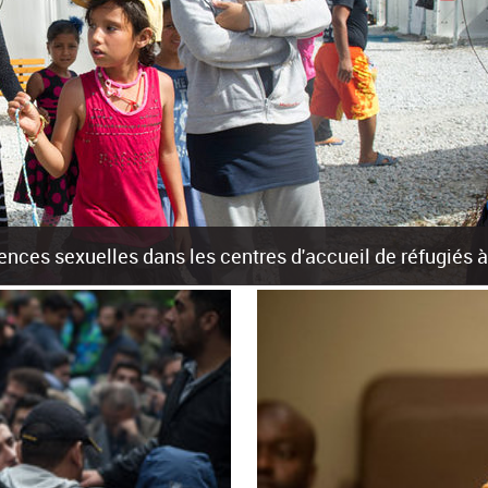
olences sexuelles dans les centres d'accueil de réfugiés
rants sur les îles grecques est source de violences et de harcèlement se