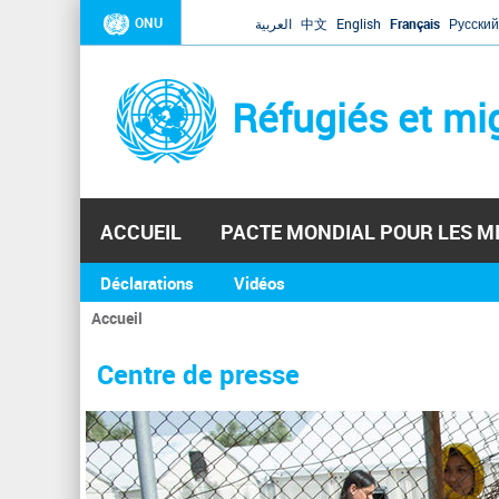
ONU
العربية
中文
English
Français
Русский
Réfugiés et mi
ACCUEIL
PACTE MONDIAL POUR LES M
Déclarations
Vidéos
Accueil
Vous
êtes
Centre de presse
ici