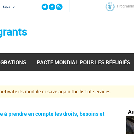
Jump to navigation
Organisation inte
Español
grants
IGRATIONS
PACTE MONDIAL POUR LES RÉFUGIÉS
eactivate its module or save again the list of services.
Au
le à prendre en compte les droits, besoins et