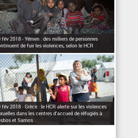
h
e
r
c
h
 fév 2018 -
Yémen : des milliers de personnes
e
ntinuent de fuir les violences, selon le HCR
 fév 2018 -
Grèce : le HCR alerte sur les violences
xuelles dans les centres d'accueil de réfugiés à
esbos et Samos