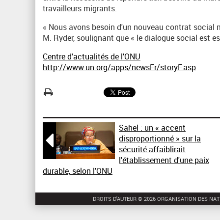
travailleurs migrants.
« Nous avons besoin d'un nouveau contrat social mo
M. Ryder, soulignant que « le dialogue social est ess
Centre d'actualités de l'ONU
http://www.un.org/apps/newsFr/storyF.asp
Sahel : un « accent

disproportionné » sur la
sécurité affaiblirait
l'établissement d'une paix
durable, selon l'ONU
DROITS D'AUTEUR © 2026 ORGANISATION DES NAT