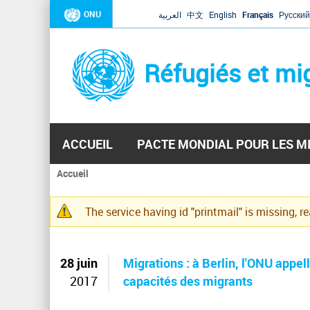
ONU
العربية
中文
English
Français
Русский
Réfugiés et mi
ACCUEIL
PACTE MONDIAL POUR LES M
Accueil
Vous
êtes
The service having id "printmail" is missing, r
ici
Message
d'avertissement
28 juin
Migrations : à Berlin, l'ONU appel
2017
capacités des migrants