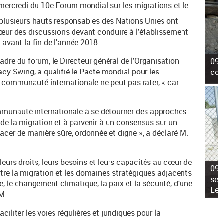
 mercredi du 10e Forum mondial sur les migrations et le
 plusieurs hauts responsables des Nations Unies ont
cœur des discussions devant conduire à l'établissement
 avant la fin de l'année 2018.
dre du forum, le Directeur général de l'Organisation
09
acy Swing, a qualifié le Pacte mondial pour les
co
a communauté internationale ne peut pas rater, « car
ommunauté internationale à se détourner des approches
de la migration et à parvenir à un consensus sur un
acer de manière sûre, ordonnée et digne », a déclaré M.
leurs droits, leurs besoins et leurs capacités au cœur de
09
ntre la migration et les domaines stratégiques adjacents
se
, le changement climatique, la paix et la sécurité, d'une
L
M.
iliter les voies régulières et juridiques pour la