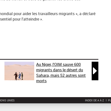
ndial pour aider les travailleurs migrants », a déclaré
entiel pour l'atteindre ».
Au Niger, l'OIM sauve 600

migrants dans le désert du
Sahara, mais 52 autres sont
morts
IONS UNIES
INDEX DE A À Z
PL