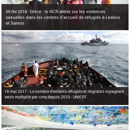
c
h
Grèce : le HCR alerte sur les violences
e
09 fév 2018 -
r
sexuelles dans les centres d'accueil de réfugiés à Lesbos
c
et Samos
h
e
La surpopulation des centres d'accueil de réfugiés et migrants sur les îles
grecques est source de violences et de harcèlement sexuel a alerté vendredi le
Haut-Commissariat des Nations Unies pour
18 mai 2017 -
Le nombre d'enfants réfugiés et migrants voyageant
seuls multiplié par cinq depuis 2010 - UNICEF