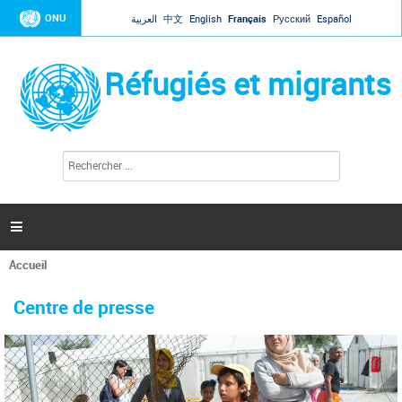
Jump to navigation
ONU
العربية
中文
English
Français
Русский
Español
Réfugiés et migrants
R
F
e
o
c
r
h
e
m
r

u
c
l
h
Accueil
a
e
Vous
r
i
êtes
r
Centre de presse
ici
e
d
e
r
e