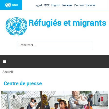
Jump to navigation
ONU
العربية
中文
English
Français
Русский
Español
Réfugiés et migrants
R
F
e
o
c
r
h
e
m
r

u
c
l
h
Accueil
a
e
Vous
r
i
êtes
r
Centre de presse
ici
e
d
e
r
e