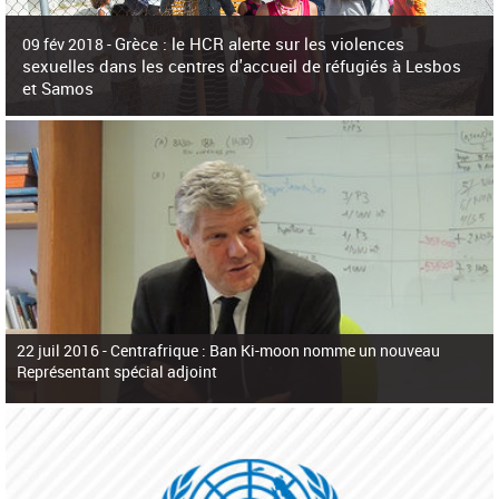
c
h
Grèce : le HCR alerte sur les violences
e
09 fév 2018 -
r
sexuelles dans les centres d'accueil de réfugiés à Lesbos
c
et Samos
h
e
La surpopulation des centres d'accueil de réfugiés et migrants sur les îles
grecques est source de violences et de harcèlement sexuel a alerté vendredi le
Haut-Commissariat des Nations Unies pour
22 juil 2016 -
Centrafrique : Ban Ki-moon nomme un nouveau
Représentant spécial adjoint