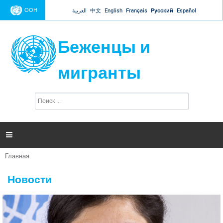
Jump to navigation
ООН
العربية
中文
English
Français
Русский
Español
Беженцы и
мигранты
П
Ф
о
о
и
р
с
к
м

а
п
Главная
о
Вы
и
здесь
с
Новости
к
а