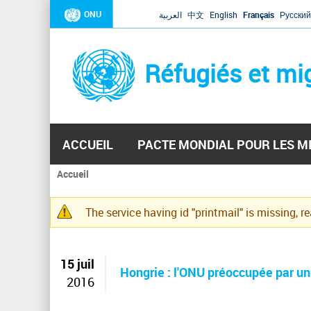
ONU
العربية
中文
English
Français
Русский
Réfugiés et mi
ACCUEIL
PACTE MONDIAL POUR LES M
Accueil
Vous
êtes
The service having id "printmail" is missing, r
ici
Message
d'avertissement
15 juil
Hongrie : l'ONU préoccupée par une
2016