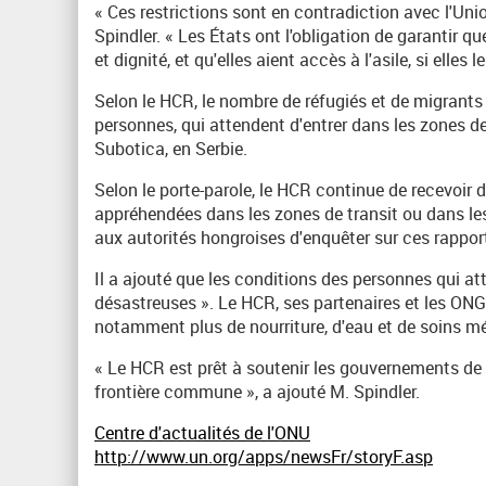
« Ces restrictions sont en contradiction avec l'Unio
Spindler. « Les États ont l'obligation de garantir 
et dignité, et qu'elles aient accès à l'asile, si elles 
Selon le HCR, le nombre de réfugiés et de migrants 
personnes, qui attendent d'entrer dans les zones de
Subotica, en Serbie.
Selon le porte-parole, le HCR continue de recevoir 
appréhendées dans les zones de transit ou dans le
aux autorités hongroises d'enquêter sur ces rapport
Il a ajouté que les conditions des personnes qui at
désastreuses ». Le HCR, ses partenaires et les ONG 
notamment plus de nourriture, d'eau et de soins m
« Le HCR est prêt à soutenir les gouvernements de la
frontière commune », a ajouté M. Spindler.
Centre d'actualités de l'ONU
http://www.un.org/apps/newsFr/storyF.asp