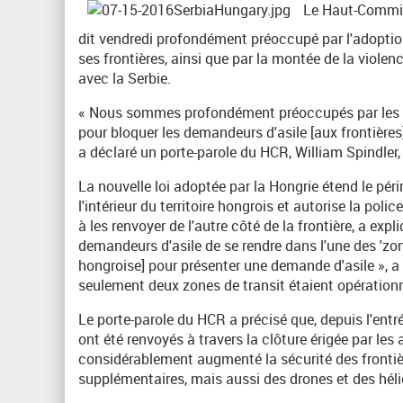
Le Haut-Commiss
dit vendredi profondément préoccupé par l'adoption
ses frontières, ainsi que par la montée de la violen
avec la Serbie.
« Nous sommes profondément préoccupés par les no
pour bloquer les demandeurs d'asile [aux frontières]
a déclaré un porte-parole du HCR, William Spindler,
La nouvelle loi adoptée par la Hongrie étend le pér
l'intérieur du territoire hongrois et autorise la polic
à les renvoyer de l'autre côté de la frontière, a exp
demandeurs d'asile de se rendre dans l'une des 'zone
hongroise] pour présenter une demande d'asile », a p
seulement deux zones de transit étaient opérationn
Le porte-parole du HCR a précisé que, depuis l'entré
ont été renvoyés à travers la clôture érigée par les 
considérablement augmenté la sécurité des frontièr
supplémentaires, mais aussi des drones et des héli