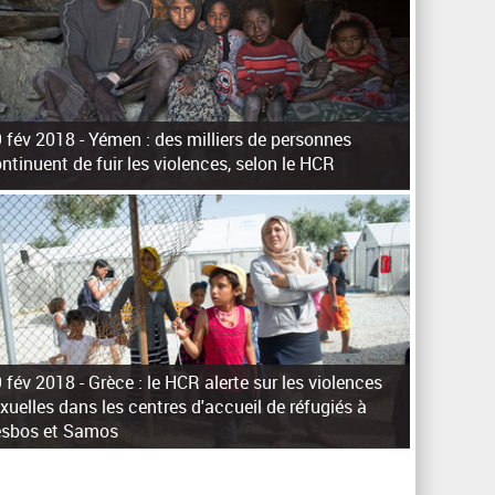
h
e
r
c
h
 fév 2018 -
Yémen : des milliers de personnes
e
ntinuent de fuir les violences, selon le HCR
 fév 2018 -
Grèce : le HCR alerte sur les violences
xuelles dans les centres d'accueil de réfugiés à
esbos et Samos