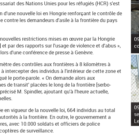
ariat des Nations Unies pour les réfugiés (HCR) s'est
 d'une nouvelle loi en Hongrie renforçant le contrôle de
ce contre les demandeurs d'asile à la frontière du pays
uvelles restrictions mises en œuvre par la Hongrie
09
 et par des rapports sur l'usage de violence et d'abus »,
co
 lors d'une conférence de presse à Genèvre.
imètre des contrôles aux frontières à 8 kilomètres à
e à intercepter des individus à l'intérieur de cette zone et
liqué le porte-parole. « On demande alors aux
s de transit' placées le long de la frontière [serbo-
récisé M. Spindler, ajoutant qu'à l'heure actuelle,
elles.
09
e en vigueur de la nouvelle loi, 664 individus au total
se
autorités à la frontière. En outre, le gouvernement a
L
es, avec 10.000 soldats et officiers de police
coptères de surveillance.