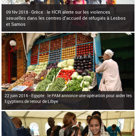
c
h
Grèce : le HCR alerte sur les violences
e
09 fév 2018 -
r
sexuelles dans les centres d'accueil de réfugiés à Lesbos
c
et Samos
h
e
La surpopulation des centres d'accueil de réfugiés et migrants sur les îles
grecques est source de violences et de harcèlement sexuel a alerté vendredi le
Haut-Commissariat des Nations Unies pour
22 juin 2016 -
Egypte : le PAM annonce une opération pour aider les
Egyptiens de retour de Libye