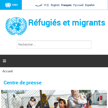
Jump to navigation
ONU
العربية
中文
English
Français
Русский
Español
Réfugiés et migrants
R
F
e
o
c
r
h
e
m
r

u
c
l
h
Accueil
a
e
Vous
r
i
êtes
r
Centre de presse
ici
e
d
e
r
e