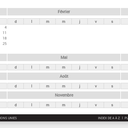
Février
d
l
m
m
j
v
s
4
11
18
25
Mai
d
l
m
m
j
v
s
Août
d
l
m
m
j
v
s
Novembre
d
l
m
m
j
v
s
IONS UNIES
INDEX DE A À Z
PL