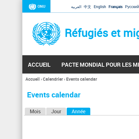
ONU
العربية
中文
English
Français
Русский
Réfugiés et mi
ACCUEIL
PACTE MONDIAL POUR LES M
Accueil
›
Calendrier
›
Events calendar
Vous
êtes
Events calendar
ici
O
Mois
Jour
Année
(onglet actif)
n
g
l