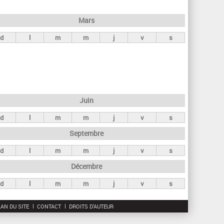
h
e
Mars
r
d
l
m
m
j
v
s
c
h
e
Juin
d
l
m
m
j
v
s
Septembre
d
l
m
m
j
v
s
Décembre
d
l
m
m
j
v
s
AN DU SITE
CONTACT
DROITS D'AUTEUR