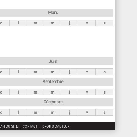
h
e
Mars
r
d
l
m
m
j
v
s
c
h
e
Juin
d
l
m
m
j
v
s
Septembre
d
l
m
m
j
v
s
Décembre
d
l
m
m
j
v
s
AN DU SITE
CONTACT
DROITS D'AUTEUR