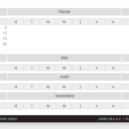
Février
d
l
m
m
j
v
s
5
12
19
26
Mai
d
l
m
m
j
v
s
Août
d
l
m
m
j
v
s
Novembre
d
l
m
m
j
v
s
IONS UNIES
INDEX DE A À Z
PL