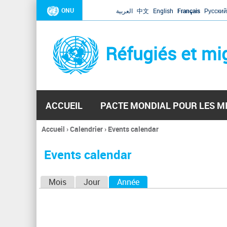
ONU
العربية
中文
English
Français
Русский
Réfugiés et mi
ACCUEIL
PACTE MONDIAL POUR LES M
Accueil
›
Calendrier
›
Events calendar
Vous
êtes
Events calendar
ici
O
Mois
Jour
Année
(onglet actif)
n
g
l