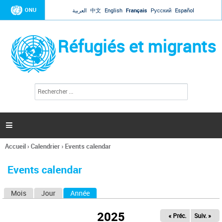
Jump to navigation
ONU
العربية
中文
English
Français
Русский
Español
Réfugiés et migrants
R
F
e
o
c
r
h
e
m
r

u
c
l
h
Accueil
›
Calendrier
›
Events calendar
a
e
Vous
r
i
êtes
r
Events calendar
ici
e
d
Mois
Jour
Année
(onglet actif)
O
e
r
n
e
2025
« Préc.
Suiv. »
g