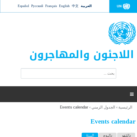
Jump to navigation
العربية
中文
English
Français
Русский
Español
UN
اللاجئون والمهاجرون
ا
ب
س
ح
ت
ث
م
ا

ر
ة
الرئيسية
›
الجدول الزمني
›
Events calendar
أنت
ا
هنا
ل
Events calendar
ب
ح
ا
بالشهر
باليوم
السنة
(علامة التبويب النشطة)
ث