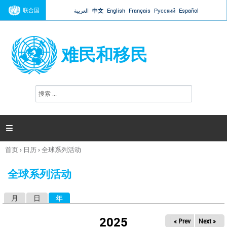
Jump to navigation
联合国
العربية
中文
English
Français
Русский
Español
难民和移民
搜
搜
索
索
表
单

首页
›
日历
›
全球系列活动
你
在
全球系列活动
这
里
月
日
年
（活动标签）
主
标
2025
« Prev
Next »
签