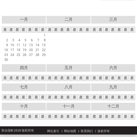
一月
二月
三月
星
星
星
星
星
星
星
星
星
星
星
星
星
星
星
星
星
星
星
星
星
1
2
3
4
5
6
7
8
9
10
11
12
13
14
15
16
17
18
19
20
21
22
23
24
25
26
27
28
29
30
四月
五月
六月
星
星
星
星
星
星
星
星
星
星
星
星
星
星
星
星
星
星
星
星
星
七月
八月
九月
星
星
星
星
星
星
星
星
星
星
星
星
星
星
星
星
星
星
星
星
星
十月
十一月
十二月
星
星
星
星
星
星
星
星
星
星
星
星
星
星
星
星
星
星
星
星
星
联合国© 2026 版权所有
网址索引
网站地图
联系我们
版权所有