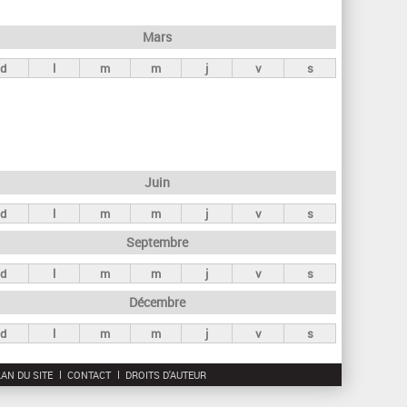
h
e
Mars
r
d
l
m
m
j
v
s
c
h
e
Juin
d
l
m
m
j
v
s
Septembre
d
l
m
m
j
v
s
Décembre
d
l
m
m
j
v
s
AN DU SITE
CONTACT
DROITS D'AUTEUR