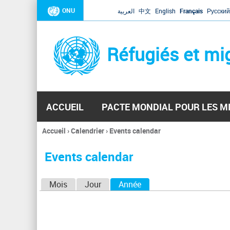
ONU
العربية
中文
English
Français
Русский
Réfugiés et mi
ACCUEIL
PACTE MONDIAL POUR LES M
Accueil
›
Calendrier
›
Events calendar
Vous
êtes
Events calendar
ici
O
Mois
Jour
Année
(onglet actif)
n
g
l