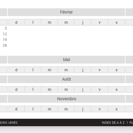
Février
d
l
m
m
j
v
s
5
12
19
26
Mai
d
l
m
m
j
v
s
Août
d
l
m
m
j
v
s
Novembre
d
l
m
m
j
v
s
IONS UNIES
INDEX DE A À Z
PL