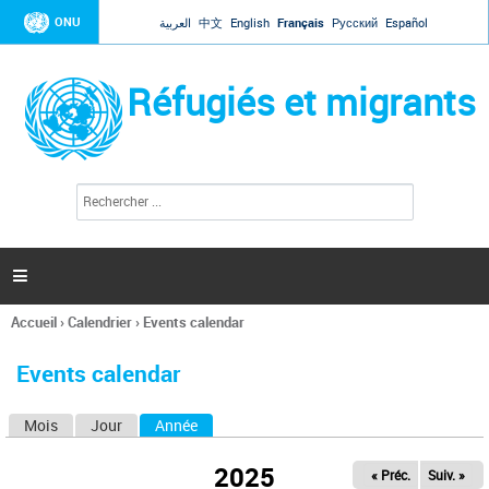
Jump to navigation
ONU
العربية
中文
English
Français
Русский
Español
Réfugiés et migrants
R
F
e
o
c
r
h
e
m
r

u
c
l
h
Accueil
›
Calendrier
›
Events calendar
a
e
Vous
r
i
êtes
r
Events calendar
ici
e
d
Mois
Jour
Année
(onglet actif)
O
e
r
n
e
2025
« Préc.
Suiv. »
g