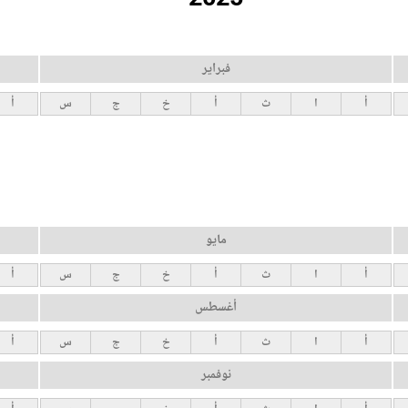
فبراير
أ
ا
ث
أ
خ
ج
س
أ
مايو
أ
ا
ث
أ
خ
ج
س
أ
أغسطس
أ
ا
ث
أ
خ
ج
س
أ
نوفمبر