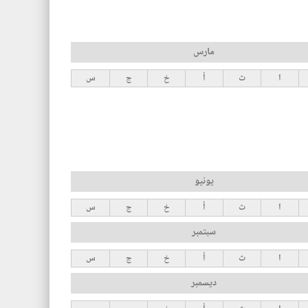
مارس
ا
ث
أ
خ
ج
س
يونيو
ا
ث
أ
خ
ج
س
سبتمبر
ا
ث
أ
خ
ج
س
ديسمبر