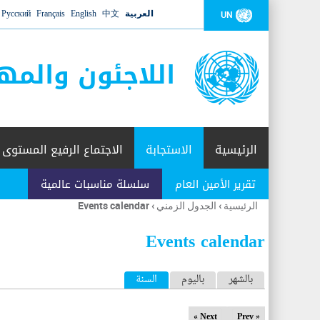
العربية
中文
English
Français
Русский
UN
اللاجئون والمه
الرئيسية
الاستجابة
الاجتماع الرفيع المستوى
تقرير الأمين العام
سلسلة مناسبات عالمية
الرئيسية
›
الجدول الزمني
›
Events calendar
أنت
هنا
Events calendar
ا
بالشهر
باليوم
السنة
(علامة التبويب النشطة)
ل
Next »
« Prev