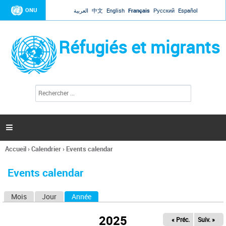
Jump to navigation
ONU
العربية
中文
English
Français
Русский
Español
Réfugiés et migrants
R
F
e
o
c
r
h
e
m
r

u
c
l
h
Accueil
›
Calendrier
›
Events calendar
a
e
Vous
r
i
êtes
r
Events calendar
ici
e
d
Mois
Jour
Année
(onglet actif)
O
e
r
n
e
2025
« Préc.
Suiv. »
g