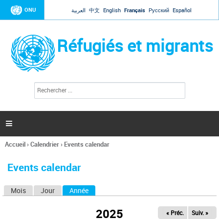
Jump to navigation
ONU
العربية
中文
English
Français
Русский
Español
Réfugiés et migrants
R
F
e
o
c
r
h
e
m
r

u
c
l
h
Accueil
›
Calendrier
›
Events calendar
a
e
Vous
r
i
êtes
r
Events calendar
ici
e
d
Mois
Jour
Année
(onglet actif)
O
e
r
n
e
2025
« Préc.
Suiv. »
g