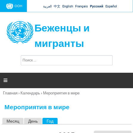
Jump to navigation
ООН
العربية
中文
English
Français
Русский
Español
Беженцы и
мигранты
П
Ф
о
о
и
р
с
к
м

а
п
Главная
›
Календарь
›
Мероприятия в мире
о
Вы
и
здесь
с
Мероприятия в мире
к
а
Месяц
День
Год
(активная вкладка)
Г
л