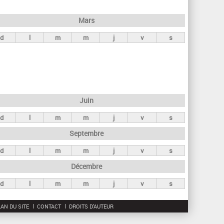
h
e
Mars
r
d
l
m
m
j
v
s
c
h
e
Juin
d
l
m
m
j
v
s
Septembre
d
l
m
m
j
v
s
Décembre
d
l
m
m
j
v
s
AN DU SITE
CONTACT
DROITS D'AUTEUR