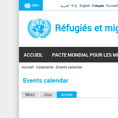
ONU
العربية
中文
English
Français
Русский
Réfugiés et mi
ACCUEIL
PACTE MONDIAL POUR LES M
Accueil
›
Calendrier
›
Events calendar
Vous
êtes
Events calendar
ici
O
Mois
Jour
Année
(onglet actif)
n
g
l