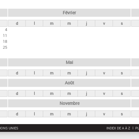
Février
d
l
m
m
j
v
s
4
11
18
25
Mai
d
l
m
m
j
v
s
Août
d
l
m
m
j
v
s
Novembre
d
l
m
m
j
v
s
IONS UNIES
INDEX DE A À Z
PL