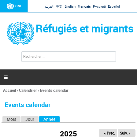
Jump to navigation
ONU
العربية
中文
English
Français
Русский
Español
Réfugiés et migrants
R
F
e
o
c
r
h
e
m
r

u
c
l
h
Accueil
›
Calendrier
›
Events calendar
a
e
Vous
r
i
êtes
r
Events calendar
ici
e
d
Mois
Jour
Année
(onglet actif)
O
e
r
n
e
2025
« Préc.
Suiv. »
g