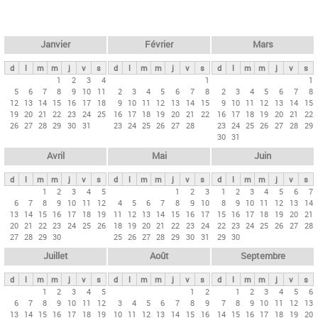
c
l
h
e
e
r
t
Janvier
Février
Mars
c
s
h
d
l
m
m
j
v
s
d
l
m
m
j
v
s
d
l
m
m
j
v
s
p
1
2
3
4
1
1
e
5
6
7
8
9
10
11
2
3
4
5
6
7
8
2
3
4
5
6
7
8
r
12
13
14
15
16
17
18
9
10
11
12
13
14
15
9
10
11
12
13
14
15
i
19
20
21
22
23
24
25
16
17
18
19
20
21
22
16
17
18
19
20
21
22
26
27
28
29
30
31
23
24
25
26
27
28
23
24
25
26
27
28
29
n
30
31
c
Avril
Mai
Juin
i
p
d
l
m
m
j
v
s
d
l
m
m
j
v
s
d
l
m
m
j
v
s
1
2
3
4
5
1
2
3
1
2
3
4
5
6
7
a
6
7
8
9
10
11
12
4
5
6
7
8
9
10
8
9
10
11
12
13
14
u
13
14
15
16
17
18
19
11
12
13
14
15
16
17
15
16
17
18
19
20
21
20
21
22
23
24
25
26
18
19
20
21
22
23
24
22
23
24
25
26
27
28
x
27
28
29
30
25
26
27
28
29
30
31
29
30
Juillet
Août
Septembre
d
l
m
m
j
v
s
d
l
m
m
j
v
s
d
l
m
m
j
v
s
1
2
3
4
5
1
2
1
2
3
4
5
6
6
7
8
9
10
11
12
3
4
5
6
7
8
9
7
8
9
10
11
12
13
13
14
15
16
17
18
19
10
11
12
13
14
15
16
14
15
16
17
18
19
20