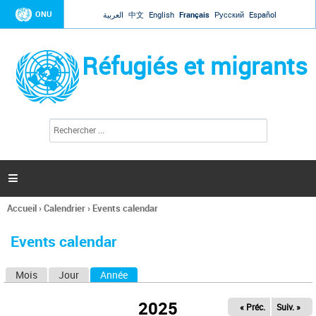
Jump to navigation
ONU
العربية
中文
English
Français
Русский
Español
Réfugiés et migrants
R
F
e
o
c
r
h
e
m
r

u
c
l
h
Accueil
›
Calendrier
›
Events calendar
a
e
Vous
r
i
êtes
r
Events calendar
ici
e
d
Mois
Jour
Année
(onglet actif)
O
e
r
n
e
2025
« Préc.
Suiv. »
g