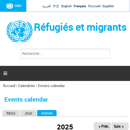
Jump to navigation
ONU
العربية
中文
English
Français
Русский
Español
Réfugiés et migrants
R
F
e
o
c
r
h
e
m
r

u
c
l
h
Accueil
›
Calendrier
›
Events calendar
a
e
Vous
r
i
êtes
r
Events calendar
ici
e
d
Mois
Jour
Année
(onglet actif)
O
e
r
n
e
2025
« Préc.
Suiv. »
g