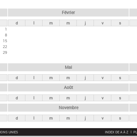
Février
d
l
m
m
j
v
s
1
8
15
22
29
Mai
d
l
m
m
j
v
s
Août
d
l
m
m
j
v
s
Novembre
d
l
m
m
j
v
s
IONS UNIES
INDEX DE A À Z
PL