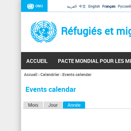
ONU
العربية
中文
English
Français
Русский
Réfugiés et mi
ACCUEIL
PACTE MONDIAL POUR LES M
Accueil
›
Calendrier
›
Events calendar
Vous
êtes
Events calendar
ici
O
Mois
Jour
Année
(onglet actif)
n
g
l