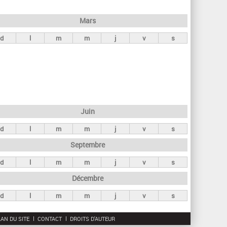
h
e
Mars
r
d
l
m
m
j
v
s
c
h
e
Juin
d
l
m
m
j
v
s
Septembre
d
l
m
m
j
v
s
Décembre
d
l
m
m
j
v
s
AN DU SITE
CONTACT
DROITS D'AUTEUR