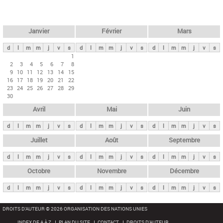
c
l
h
e
e
r
t
Janvier
Février
Mars
c
s
h
d
l
m
m
j
v
s
d
l
m
m
j
v
s
d
l
m
m
j
v
s
p
1
e
2
3
4
5
6
7
8
r
9
10
11
12
13
14
15
i
16
17
18
19
20
21
22
23
24
25
26
27
28
29
n
30
c
Avril
Mai
Juin
i
p
d
l
m
m
j
v
s
d
l
m
m
j
v
s
d
l
m
m
j
v
s
a
Juillet
Août
Septembre
u
d
l
m
m
j
v
s
d
l
m
m
j
v
s
d
l
m
m
j
v
s
x
Octobre
Novembre
Décembre
d
l
m
m
j
v
s
d
l
m
m
j
v
s
d
l
m
m
j
v
s
DROITS D'AUTEUR © 2026 ORGANISATION DES NATIONS UNIES
INDEX DE A À Z
PLAN DU SITE
CONTACT
DROITS D'AUTEUR