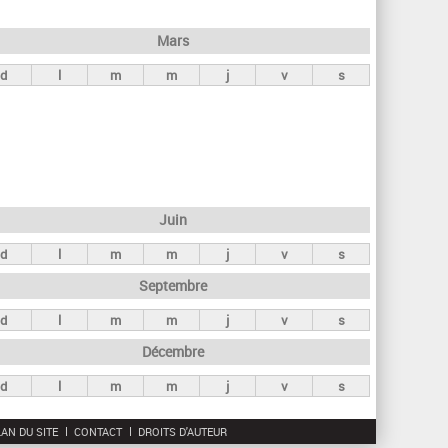
h
e
Mars
r
d
l
m
m
j
v
s
c
h
e
Juin
d
l
m
m
j
v
s
Septembre
d
l
m
m
j
v
s
Décembre
d
l
m
m
j
v
s
AN DU SITE
CONTACT
DROITS D'AUTEUR