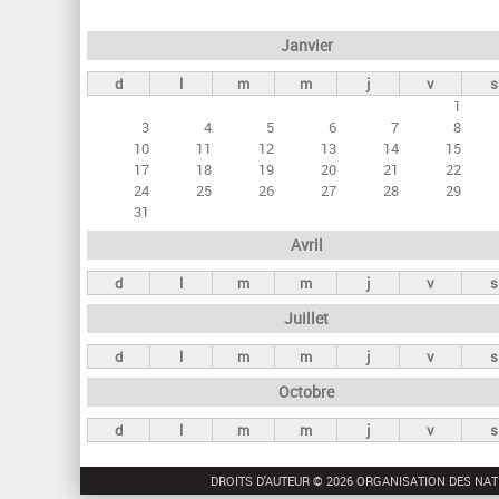
e
Janvier
t
d
l
m
m
j
v
s
s
1
p
3
4
5
6
7
8
r
10
11
12
13
14
15
17
18
19
20
21
22
i
24
25
26
27
28
29
n
31
c
Avril
i
d
l
m
m
j
v
s
p
Juillet
a
d
l
m
m
j
v
s
u
Octobre
x
d
l
m
m
j
v
s
DROITS D'AUTEUR © 2026 ORGANISATION DES NAT