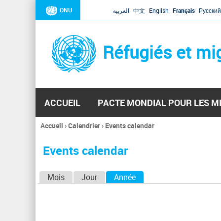
ONU
العربية
中文
English
Français
Русский
Réfugiés et mi
ACCUEIL
PACTE MONDIAL POUR LES M
Accueil
›
Calendrier
›
Events calendar
Vous
êtes
Events calendar
ici
O
Mois
Jour
Année
(onglet actif)
n
g
l