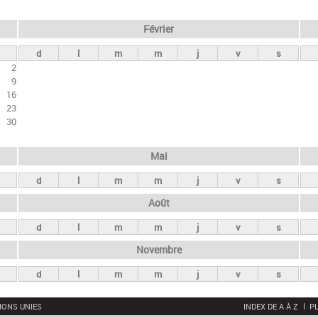
Février
d
l
m
m
j
v
s
2
9
16
23
30
Mai
d
l
m
m
j
v
s
Août
d
l
m
m
j
v
s
Novembre
d
l
m
m
j
v
s
IONS UNIES
INDEX DE A À Z
PL