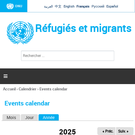
Jump to navigation
ONU
العربية
中文
English
Français
Русский
Español
Réfugiés et migrants
R
F
e
o
c
r
h
e
m
r

u
c
l
h
Accueil
›
Calendrier
›
Events calendar
a
e
Vous
r
i
êtes
r
Events calendar
ici
e
d
Mois
Jour
Année
(onglet actif)
O
e
r
n
e
2025
« Préc.
Suiv. »
g