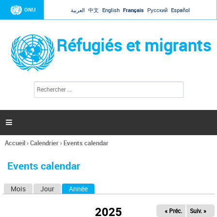
Jump to navigation
ONU
العربية
中文
English
Français
Русский
Español
Réfugiés et migrants
R
F
e
o
c
r
h
e
m
r

u
c
l
h
Accueil
›
Calendrier
›
Events calendar
a
e
Vous
r
i
êtes
r
Events calendar
ici
e
d
Mois
Jour
Année
(onglet actif)
O
e
r
n
e
2025
« Préc.
Suiv. »
g