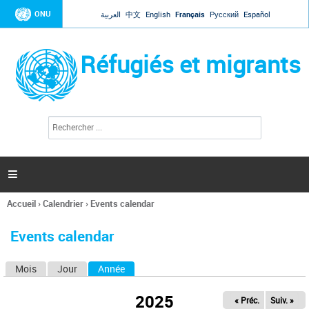
Jump to navigation
ONU
العربية
中文
English
Français
Русский
Español
Réfugiés et migrants
R
F
e
o
c
r
h
e
m
r

u
c
l
h
Accueil
›
Calendrier
›
Events calendar
a
e
Vous
r
i
êtes
r
Events calendar
ici
e
d
Mois
Jour
Année
(onglet actif)
O
e
r
n
e
2025
« Préc.
Suiv. »
g