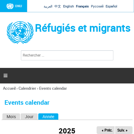
Jump to navigation
ONU
العربية
中文
English
Français
Русский
Español
Réfugiés et migrants
R
F
e
o
c
r
h
e
m
r

u
c
l
h
Accueil
›
Calendrier
›
Events calendar
a
e
Vous
r
i
êtes
r
Events calendar
ici
e
d
Mois
Jour
Année
(onglet actif)
O
e
r
n
e
2025
« Préc.
Suiv. »
g