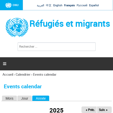
Jump to navigation
ONU
العربية
中文
English
Français
Русский
Español
Réfugiés et migrants
R
F
e
o
c
r
h
e
m
r

u
c
l
h
Accueil
›
Calendrier
›
Events calendar
a
e
Vous
r
i
êtes
r
Events calendar
ici
e
d
Mois
Jour
Année
(onglet actif)
O
e
r
n
e
2025
« Préc.
Suiv. »
g