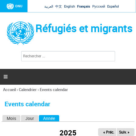
Jump to navigation
ONU
العربية
中文
English
Français
Русский
Español
Réfugiés et migrants
R
F
e
o
c
r
h
e
m
r

u
c
l
h
Accueil
›
Calendrier
›
Events calendar
a
e
Vous
r
i
êtes
r
Events calendar
ici
e
d
Mois
Jour
Année
(onglet actif)
O
e
r
n
e
2025
« Préc.
Suiv. »
g