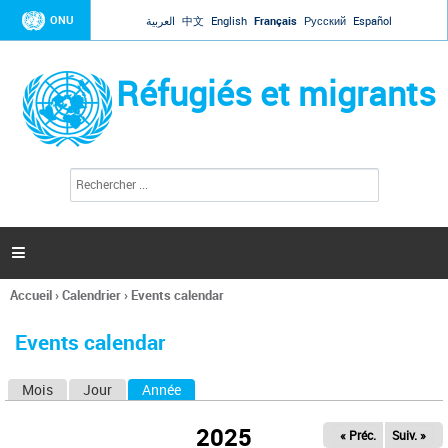
Jump to navigation
ONU
العربية
中文
English
Français
Русский
Español
Réfugiés et migrants
R
F
e
o
c
r
h
e
m
r

u
c
l
h
Accueil
›
Calendrier
›
Events calendar
a
e
Vous
r
i
êtes
r
Events calendar
ici
e
d
Mois
Jour
Année
(onglet actif)
O
e
r
n
e
2025
« Préc.
Suiv. »
g