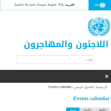
Jump to navigation
العربية
中文
English
Français
Русский
Español
UN
اللاجئون والمهاجرون
ا
ب
س
ح
ت
ث
م
ا

ر
ة
الرئيسية
›
الجدول الزمني
›
Events calendar
أنت
ا
هنا
ل
Events calendar
ب
ح
ا
بالشهر
باليوم
السنة
(علامة التبويب النشطة)
ث