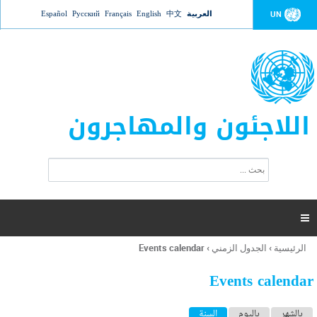
Jump to navigation
العربية
中文
English
Français
Русский
Español
UN
اللاجئون والمهاجرون
ا
ب
س
ح
ت
ث
م
ا

ر
ة
الرئيسية
›
الجدول الزمني
›
Events calendar
أنت
ا
هنا
ل
Events calendar
ب
ح
ا
بالشهر
باليوم
السنة
(علامة التبويب النشطة)
ث