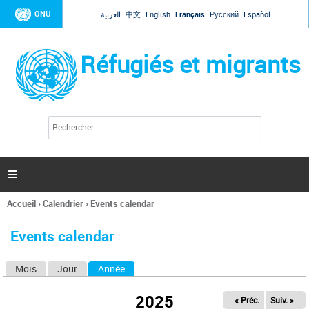
Jump to navigation
ONU
العربية
中文
English
Français
Русский
Español
Réfugiés et migrants
R
F
e
o
c
r
h
e
m
r

u
c
l
h
Accueil
›
Calendrier
›
Events calendar
a
e
Vous
r
i
êtes
r
Events calendar
ici
e
d
Mois
Jour
Année
(onglet actif)
O
e
r
n
e
2025
« Préc.
Suiv. »
g