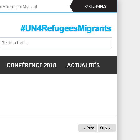
 Alimentaire Mondial
PARTENAIRES
R
F
e
o
c
r
h
m
e
CONFÉRENCE 2018
ACTUALITÉS
r
u
c
l
h
a
e
i
r
r
e
d
e
r
« Préc.
Suiv. »
e
c