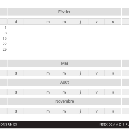
Février
d
l
m
m
j
v
s
1
8
15
22
29
Mai
d
l
m
m
j
v
s
Août
d
l
m
m
j
v
s
Novembre
d
l
m
m
j
v
s
IONS UNIES
INDEX DE A À Z
PL