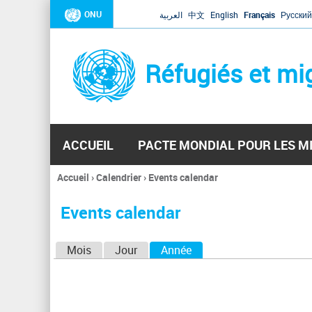
ONU
العربية
中文
English
Français
Русский
Réfugiés et mi
ACCUEIL
PACTE MONDIAL POUR LES M
Accueil
›
Calendrier
›
Events calendar
Vous
êtes
Events calendar
ici
O
Mois
Jour
Année
(onglet actif)
n
g
l