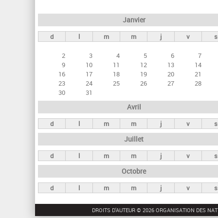
e
Janvier
t
d
l
m
m
j
v
s
s
p
2
3
4
5
6
7
r
9
10
11
12
13
14
16
17
18
19
20
21
i
23
24
25
26
27
28
n
30
31
c
Avril
i
d
l
m
m
j
v
s
p
Juillet
a
d
l
m
m
j
v
s
u
Octobre
x
d
l
m
m
j
v
s
DROITS D'AUTEUR © 2026 ORGANISATION DES NAT