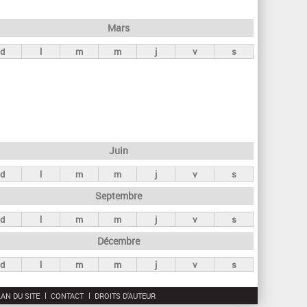
h
e
Mars
r
d
l
m
m
j
v
s
c
h
e
Juin
d
l
m
m
j
v
s
Septembre
d
l
m
m
j
v
s
Décembre
d
l
m
m
j
v
s
AN DU SITE
CONTACT
DROITS D'AUTEUR