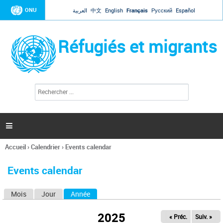
Jump to navigation
ONU
العربية
中文
English
Français
Русский
Español
Réfugiés et migrants
R
F
e
o
c
r
h
e
m
r

u
c
l
h
Accueil
›
Calendrier
›
Events calendar
a
e
Vous
r
i
êtes
r
Events calendar
ici
e
d
Mois
Jour
Année
(onglet actif)
O
e
r
n
e
2025
« Préc.
Suiv. »
g