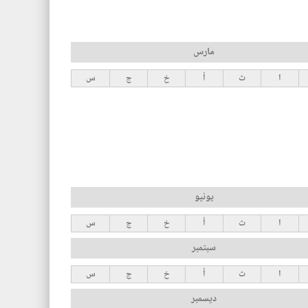
مارس
ا
ث
أ
خ
ج
س
يونيو
ا
ث
أ
خ
ج
س
سبتمبر
ا
ث
أ
خ
ج
س
ديسمبر