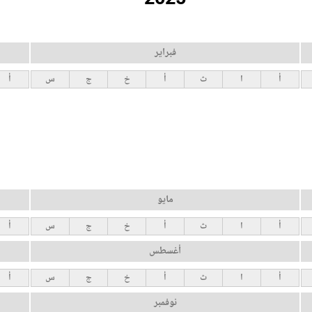
فبراير
أ
ا
ث
أ
خ
ج
س
أ
مايو
أ
ا
ث
أ
خ
ج
س
أ
أغسطس
أ
ا
ث
أ
خ
ج
س
أ
نوفمبر