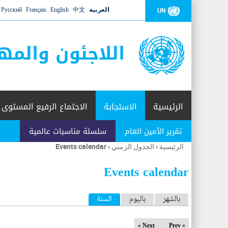
العربية
中文
English
Français
Русский
UN
اللاجئون والمه
الرئيسية
الاستجابة
الاجتماع الرفيع المستوى
تقرير الأمين العام
سلسلة مناسبات عالمية
الرئيسية
›
الجدول الزمني
›
Events calendar
أنت
هنا
Events calendar
ا
بالشهر
باليوم
السنة
(علامة التبويب النشطة)
ل
Next »
« Prev