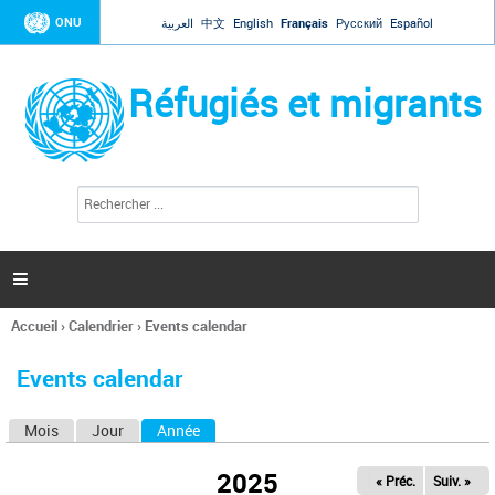
Jump to navigation
ONU
العربية
中文
English
Français
Русский
Español
Réfugiés et migrants
R
F
e
o
c
r
h
e
m
r

u
c
l
h
Accueil
›
Calendrier
›
Events calendar
a
e
Vous
r
i
êtes
r
Events calendar
ici
e
d
Mois
Jour
Année
(onglet actif)
O
e
r
n
e
2025
« Préc.
Suiv. »
g