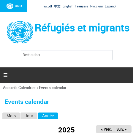
Jump to navigation
ONU
العربية
中文
English
Français
Русский
Español
Réfugiés et migrants
R
F
e
o
c
r
h
e
m
r

u
c
l
h
Accueil
›
Calendrier
›
Events calendar
a
e
Vous
r
i
êtes
r
Events calendar
ici
e
d
Mois
Jour
Année
(onglet actif)
O
e
r
n
e
2025
« Préc.
Suiv. »
g