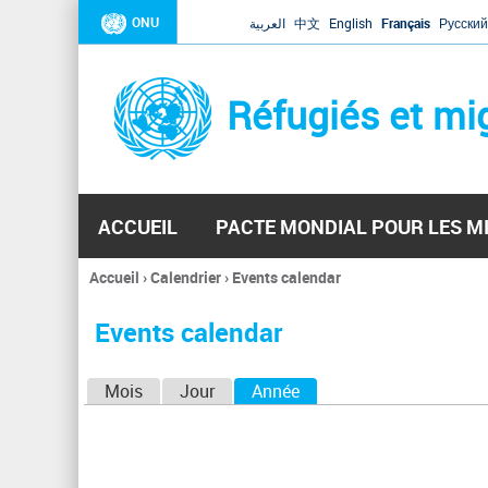
ONU
العربية
中文
English
Français
Русский
Réfugiés et mi
ACCUEIL
PACTE MONDIAL POUR LES M
Accueil
›
Calendrier
›
Events calendar
Vous
êtes
Events calendar
ici
O
Mois
Jour
Année
(onglet actif)
n
g
l