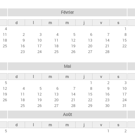
Février
d
l
m
m
j
v
s
4
1
11
2
3
4
5
6
7
8
18
9
10
11
12
13
14
15
25
16
17
18
19
20
21
22
23
24
25
26
27
28
Mai
d
l
m
m
j
v
s
5
1
2
3
12
4
5
6
7
8
9
10
19
11
12
13
14
15
16
17
26
18
19
20
21
22
23
24
25
26
27
28
29
30
31
Août
d
l
m
m
j
v
s
5
1
2