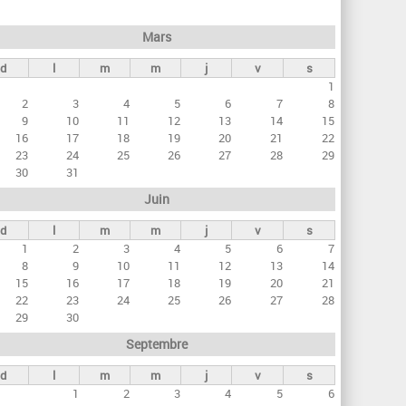
h
e
Mars
r
d
l
m
m
j
v
s
c
1
h
2
3
4
5
6
7
8
e
9
10
11
12
13
14
15
16
17
18
19
20
21
22
23
24
25
26
27
28
29
30
31
Juin
d
l
m
m
j
v
s
1
2
3
4
5
6
7
8
9
10
11
12
13
14
15
16
17
18
19
20
21
22
23
24
25
26
27
28
29
30
Septembre
d
l
m
m
j
v
s
1
2
3
4
5
6