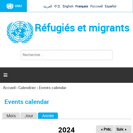
Jump to navigation
ONU
العربية
中文
English
Français
Русский
Español
Réfugiés et migrants
R
F
e
o
c
r
h
e
m
r

u
c
l
h
Accueil
›
Calendrier
›
Events calendar
a
e
Vous
r
i
êtes
r
Events calendar
ici
e
d
Mois
Jour
Année
(onglet actif)
O
e
r
n
e
2024
« Préc.
Suiv. »
g