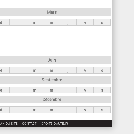
h
e
Mars
r
d
l
m
m
j
v
s
c
h
e
Juin
d
l
m
m
j
v
s
Septembre
d
l
m
m
j
v
s
Décembre
d
l
m
m
j
v
s
AN DU SITE
CONTACT
DROITS D'AUTEUR