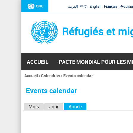
ONU
العربية
中文
English
Français
Русский
Réfugiés et mi
ACCUEIL
PACTE MONDIAL POUR LES M
Accueil
›
Calendrier
›
Events calendar
Vous
êtes
Events calendar
ici
O
Mois
Jour
Année
(onglet actif)
n
g
l