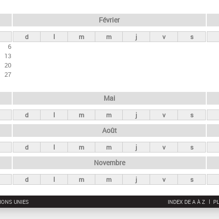
Février
d
l
m
m
j
v
s
6
13
20
27
Mai
d
l
m
m
j
v
s
Août
d
l
m
m
j
v
s
Novembre
d
l
m
m
j
v
s
IONS UNIES
INDEX DE A À Z
PL