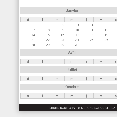
e
Janvier
t
d
l
m
m
j
v
s
s
1
2
3
4
5
p
7
8
9
10
11
12
r
14
15
16
17
18
19
21
22
23
24
25
26
i
28
29
30
31
n
Avril
c
d
l
m
m
j
v
s
i
Juillet
p
a
d
l
m
m
j
v
s
u
Octobre
x
d
l
m
m
j
v
s
DROITS D'AUTEUR © 2026 ORGANISATION DES NAT