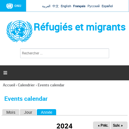
Jump to navigation
ONU
العربية
中文
English
Français
Русский
Español
Réfugiés et migrants
R
F
e
o
c
r
h
e
m
r

u
c
l
h
Accueil
›
Calendrier
›
Events calendar
a
e
Vous
r
i
êtes
r
Events calendar
ici
e
d
Mois
Jour
Année
(onglet actif)
O
e
r
n
e
2024
« Préc.
Suiv. »
g