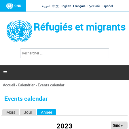
Jump to navigation
ONU
العربية
中文
English
Français
Русский
Español
Réfugiés et migrants
R
F
e
o
c
r
h
e
m
r

u
c
l
h
Accueil
›
Calendrier
›
Events calendar
a
e
Vous
r
i
êtes
r
Events calendar
ici
e
d
Mois
Jour
Année
(onglet actif)
O
e
r
n
e
2023
Suiv. »
g