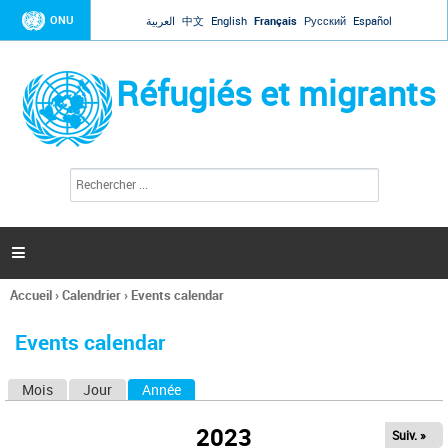
Jump to navigation
ONU
العربية
中文
English
Français
Русский
Español
Réfugiés et migrants
R
F
e
o
c
r
h
e
m
r

u
c
l
h
Accueil
›
Calendrier
›
Events calendar
a
e
Vous
r
i
êtes
r
Events calendar
ici
e
d
Mois
Jour
Année
(onglet actif)
O
e
r
n
e
2023
Suiv. »
g