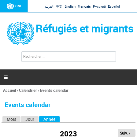
Jump to navigation
ONU
العربية
中文
English
Français
Русский
Español
Réfugiés et migrants
R
F
e
o
c
r
h
e
m
r

u
c
l
h
Accueil
›
Calendrier
›
Events calendar
a
e
Vous
r
i
êtes
r
Events calendar
ici
e
d
Mois
Jour
Année
(onglet actif)
O
e
r
n
e
2023
Suiv. »
g